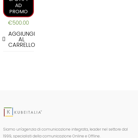
AD
PROMO
€
500.00
AGGIUNGI
AL
CARRELLO
Siamo un'agenzia di comunicazione integrata, leader nel settore dal
1999, specialisti della comunicazione Online e Offline.