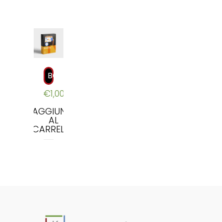
BOOKING
€
1,000.00
AGGIUNGI
AL
CARRELLO