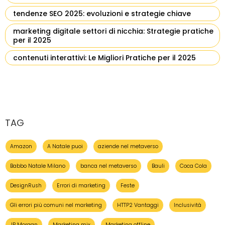
tendenze SEO 2025: evoluzioni e strategie chiave
marketing digitale settori di nicchia: Strategie pratiche
per il 2025
contenuti interattivi: Le Migliori Pratiche per il 2025
TAG
Amazon
A Natale puoi
aziende nel metaverso
Babbo Natale Milano
banca nel metaverso
Bauli
Coca Cola
DesignRush
Errori di marketing
Feste
Gli errori più comuni nel marketing
HTTP2 Vantaggi
Inclusività
JP Morgan
Marketing mix
Marketing offline