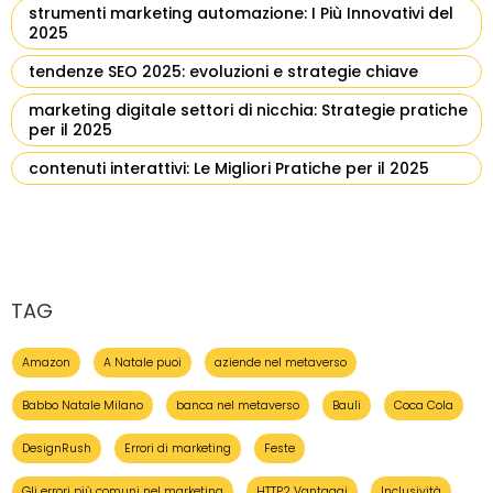
strumenti marketing automazione: I Più Innovativi del
2025
tendenze SEO 2025: evoluzioni e strategie chiave
marketing digitale settori di nicchia: Strategie pratiche
per il 2025
contenuti interattivi: Le Migliori Pratiche per il 2025
TAG
Amazon
A Natale puoi
aziende nel metaverso
Babbo Natale Milano
banca nel metaverso
Bauli
Coca Cola
DesignRush
Errori di marketing
Feste
Gli errori più comuni nel marketing
HTTP2 Vantaggi
Inclusività