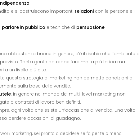
indipendenza
.
ndita e si costruiscono importanti
relazioni
con le persone e i
i
parlare in pubblico
e tecniche di
persuasione
.
no abbastanza buone in genere, c’è il rischio che l’ambiente d
previsto. Tanta gente potrebbe fare molta più fatica ma
a un livello più alto.
te questa strategia di marketing non permette condizioni di
temente sulla base delle vendite.
utele
: in genere nel mondo del multi-level marketing non
ate o contratti di lavoro ben definiti.
mpre, ogni volta che esiste un’occasione di vendita. Una volta
spesso perdere occasioni di guadagno.
twork marketing, sei pronto a decidere se fa per te o meno.