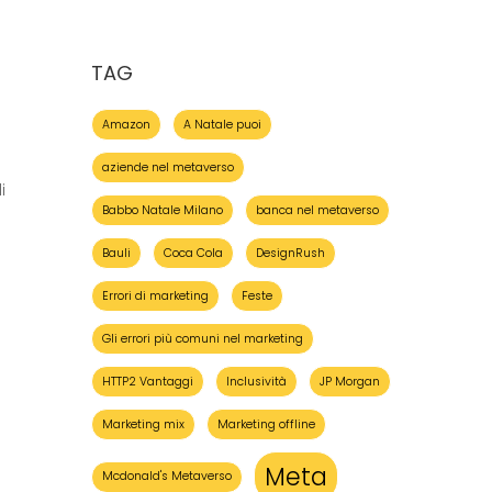
TAG
Amazon
A Natale puoi
aziende nel metaverso
i
Babbo Natale Milano
banca nel metaverso
Bauli
Coca Cola
DesignRush
Errori di marketing
Feste
Gli errori più comuni nel marketing
HTTP2 Vantaggi
Inclusività
JP Morgan
Marketing mix
Marketing offline
Meta
Mcdonald's Metaverso