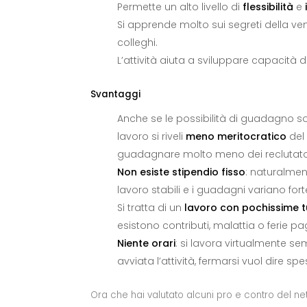
Permette un alto livello di
flessibilità
e
Si apprende molto sui segreti della ve
colleghi.
L’attività aiuta a sviluppare capacità d
Svantaggi
Anche se le possibilità di guadagno so
lavoro si riveli
meno meritocratico
del 
guadagnare molto meno dei reclutatori 
Non esiste stipendio fisso
: naturalmen
lavoro stabili e i guadagni variano for
Si tratta di un
lavoro con pochissime t
esistono contributi, malattia o ferie pag
Niente orari
: si lavora virtualmente se
avviata l’attività, fermarsi vuol dire 
Ora che hai valutato alcuni pro e contro del ne