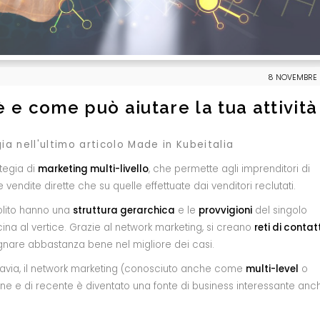
8 NOVEMBRE 
 e come può aiutare la tua attività
a nell'ultimo articolo Made in Kubeitalia
ategia di
marketing multi-livello
, che permette agli imprenditori di
 vendite dirette che su quelle effettuate dai venditori reclutati.
olito hanno una
struttura gerarchica
e le
provvigioni
del singolo
a al vertice. Grazie al network marketing, si creano
reti di contatt
are abbastanza bene nel migliore dei casi.
uttavia, il network marketing (conosciuto anche come
multi-level
o
ne e di recente è diventato una fonte di business interessante anc