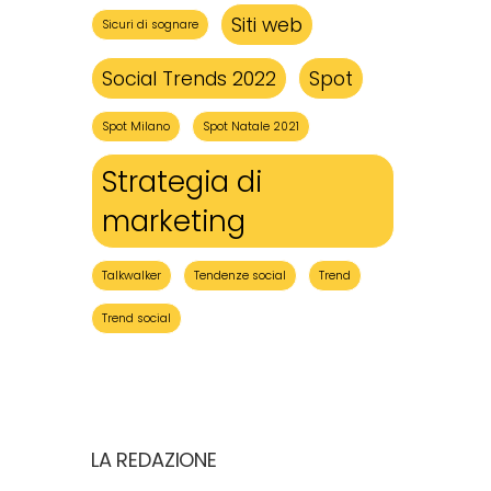
Siti web
Sicuri di sognare
Social Trends 2022
Spot
Spot Milano
Spot Natale 2021
Strategia di
marketing
Talkwalker
Tendenze social
Trend
Trend social
LA REDAZIONE