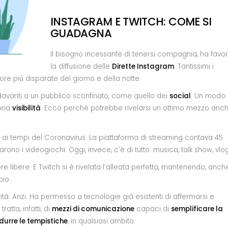
INSTAGRAM E TWITCH: COME SI
GUADAGNA
Il bisogno incessante di tenersi compagnia, ha favor
la diffusione delle
Dirette Instagram
. Tantissimi i
re più disparate del giorno e della notte.
tto davanti a un pubblico sconfinato, come quello dei
social
. Un modo
pria
visibilità
. Ecco perché potrebbe rivelarsi un ottimo mezzo anc
e” ai tempi del Coronavirus. La piattaforma di streaming contava 45
olarono i videogiochi. Oggi, invece, c’è di tutto: musica, talk show, vlog
e libere. E Twitch si è rivelata l’alleata perfetta, mantenendo, anch
io.
tà. Anzi. Ha permesso a tecnologie già esistenti di affermarsi e
ratta, infatti, di
mezzi di comunicazione
capaci di
semplificare la
idurre le tempistiche
, in qualsiasi ambito.