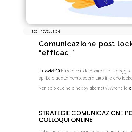
TECH REVOLUTION
Comunicazione post loc
“efficaci”
Il
Covid-19
ha stravolto le nostre vite in peggio
spirito d’adattamento, soprattutto in pieno lock
Non solo cucina e hobby alternativi. Anche la
c
STRATEGIE COMUNICAZIONE P
COLLOQUI ONLINE
L’obbligo di stare chiusi in casa e mantenere le d