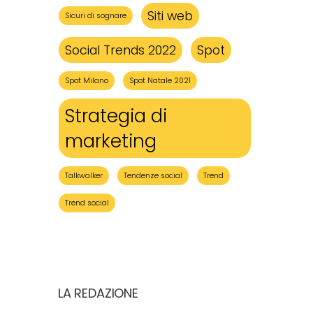
Siti web
Sicuri di sognare
Social Trends 2022
Spot
Spot Milano
Spot Natale 2021
Strategia di
marketing
Talkwalker
Tendenze social
Trend
Trend social
LA REDAZIONE