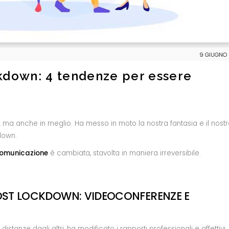
9 GIUGNO 
kdown: 4 tendenze per essere
… ma anche in meglio. Ha messo in moto la nostra fantasia e il nostr
down.
omunicazione
è cambiata, stavolta in maniera irreversibile.
OST LOCKDOWN: VIDEOCONFERENZE E
istanze dagli altri, ha modificato i rapporti professionali e affettivi.