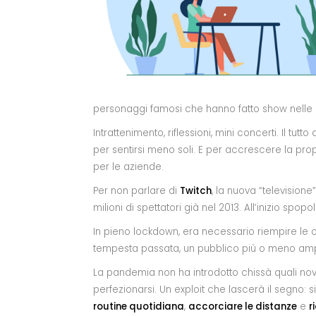
personaggi famosi che hanno fatto show nelle o
Intrattenimento, riflessioni, mini concerti. Il tu
per sentirsi meno soli. E per accrescere la pro
per le aziende.
Per non parlare di
Twitch
, la nuova “television
milioni di spettatori già nel 2013. All’inizio spop
In pieno lockdown, era necessario riempire le or
tempesta passata, un pubblico più o meno amp
La pandemia non ha introdotto chissà quali novi
perfezionarsi. Un exploit che lascerà il segno: si t
routine quotidiana
,
accorciare le distanze
e
r