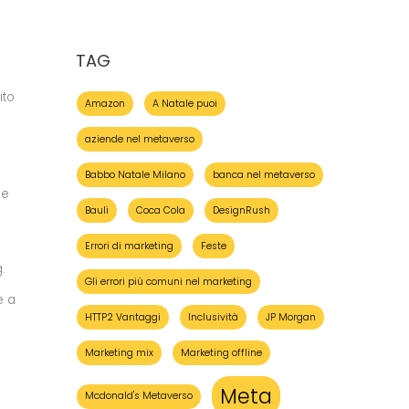
TAG
ito
Amazon
A Natale puoi
aziende nel metaverso
Babbo Natale Milano
banca nel metaverso
he
Bauli
Coca Cola
DesignRush
Errori di marketing
Feste
.
Gli errori più comuni nel marketing
e a
HTTP2 Vantaggi
Inclusività
JP Morgan
Marketing mix
Marketing offline
Meta
Mcdonald's Metaverso