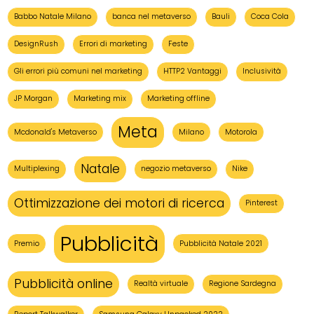
Babbo Natale Milano
banca nel metaverso
Bauli
Coca Cola
DesignRush
Errori di marketing
Feste
Gli errori più comuni nel marketing
HTTP2 Vantaggi
Inclusività
JP Morgan
Marketing mix
Marketing offline
Meta
Mcdonald's Metaverso
Milano
Motorola
Natale
Multiplexing
negozio metaverso
Nike
Ottimizzazione dei motori di ricerca
Pinterest
Pubblicità
Premio
Pubblicità Natale 2021
Pubblicità online
Realtà virtuale
Regione Sardegna