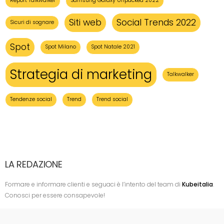
Report Talkwalker
Samsung Galaxy Unpacked 2022
Siti web
Social Trends 2022
Sicuri di sognare
Spot
Spot Milano
Spot Natale 2021
Strategia di marketing
Talkwalker
Tendenze social
Trend
Trend social
LA REDAZIONE
Formare e informare clienti e seguaci è l’intento del team di
Kubeitalia
.
Conosci per essere consapevole!