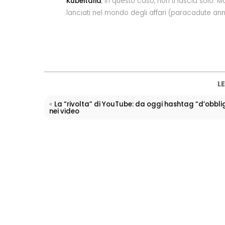
Kubeitalia
, in questo caso, non ti lascia solo. 
lanciati nel mondo degli affari (paracadute an
LE
«
La “rivolta” di YouTube: da oggi hashtag “d’obbl
nei video