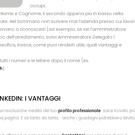
occupi;
tto Nome e Cognome, il secondo appena più in basso nella
zate. Nel Sommario non scrivere mai l’azienda presso cui lavori
rvano a riconoscerti (ad esempio, se sei l’amministratore
po dell’arredamento, scrivi Amministratore Delegato |
ifica, invece, come puoi renderti utile, quali vantaggi e
tutti i numeri e le lettere dopo il nome (es.
jh
).
NKEDIN: I VANTAGGI
 un’evoluzione inedita del tuo
profilo professionale
. Sarai trovato pi
ua pagina. E se tanto da tanto… anche i guadagni potrebbero lievita