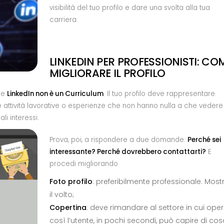
visibilità del tuo profilo e dare una svolta alla tua
carriera.
LINKEDIN PER PROFESSIONISTI: CO
MIGLIORARE IL PROFILO
che
LinkedIn non è un Curriculum
. Il tuo profilo deve rappresentare
ire attività lavorative o esperienze che non hanno nulla a che vedere
li interessi.
Prova, poi, a rispondere a due domande:
Perché sei
interessante? Perché dovrebbero contattarti?
E
procedi migliorando
Foto profilo
: preferibilmente professionale. Most
il volto;
Copertina
: deve rimandare al settore in cui operi
così l’utente, in pochi secondi, può capire di cosa