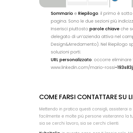
Sommario
e
Riepilogo
: il primo è so
pagina. Sono le due sezioni più indiciz
Inserisci piuttosto
parole chiave
che se
delegato di un’azienda attiva nel cam
Design&Arredamento). Nel Riepilogo spec
soluzioni porti:
URL personalizzato
: occorre eliminare 
www.linkedin.com/mario-rossi
-193s83
COME FARSI CONTATTARE SU LI
Mettendo in pratica questi consigli, assisterai a
facilmente e molte più persone visiteranno la t
sia se cerchi lavoro, sia se cerchi clienti.