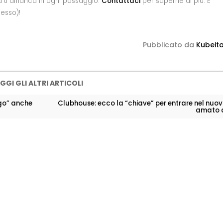
Ma ti affianca in ogni passaggio.
Contattaci
per saperne di più. E
nesso)!
Pubblicato da
Kubeita
GGI GLI ALTRI ARTICOLI
igo” anche
Clubhouse: ecco la “chiave” per entrare nel nuov
amato d