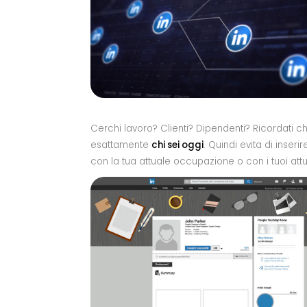
Cerchi lavoro? Clienti? Dipendenti? Ricordati 
esattamente
chi sei oggi
. Quindi evita di inser
con la tua attuale occupazione o con i tuoi attua