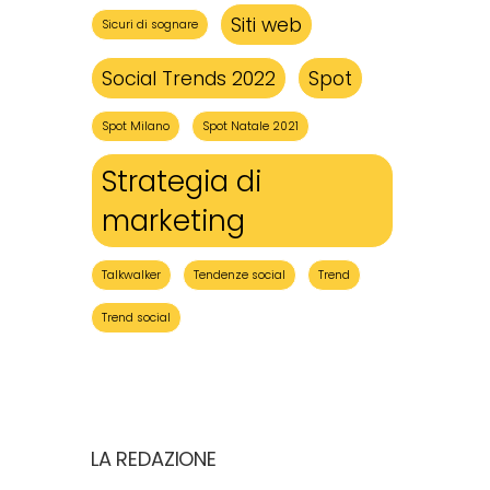
Siti web
Sicuri di sognare
Social Trends 2022
Spot
Spot Milano
Spot Natale 2021
Strategia di
marketing
Talkwalker
Tendenze social
Trend
Trend social
LA REDAZIONE