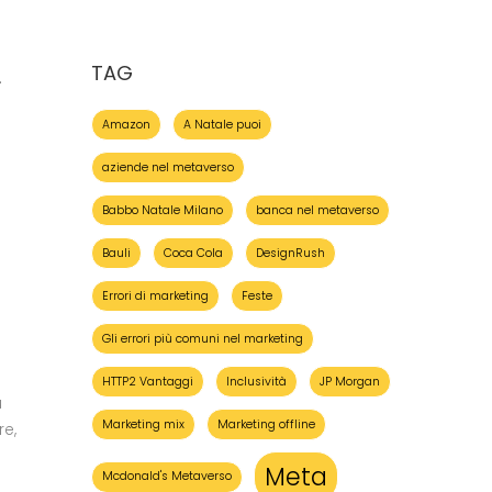
TAG
.
Amazon
A Natale puoi
aziende nel metaverso
Babbo Natale Milano
banca nel metaverso
Bauli
Coca Cola
DesignRush
Errori di marketing
Feste
Gli errori più comuni nel marketing
HTTP2 Vantaggi
Inclusività
JP Morgan
ù
Marketing mix
Marketing offline
re,
Meta
Mcdonald's Metaverso