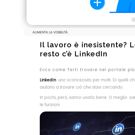
AUMENTA LA VISIBILITÀ
Il lavoro è inesistente? 
resto c’è LinkedIn
Ecco come farti trovare nel portale più
LinkedIn
: uno sconosciuto per molti. Di quelli ch
aiutano a trovare ciò che stavi cercando.
In pochi, però, sanno usarlo bene. O meglio: s
le funzioni.