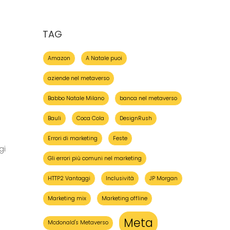
:
TAG
Amazon
A Natale puoi
aziende nel metaverso
Babbo Natale Milano
banca nel metaverso
Bauli
Coca Cola
DesignRush
Errori di marketing
Feste
gi
Gli errori più comuni nel marketing
HTTP2 Vantaggi
Inclusività
JP Morgan
Marketing mix
Marketing offline
Meta
Mcdonald's Metaverso