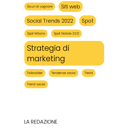
Siti web
Sicuri di sognare
Social Trends 2022
Spot
Spot Milano
Spot Natale 2021
Strategia di
marketing
Talkwalker
Tendenze social
Trend
Trend social
LA REDAZIONE