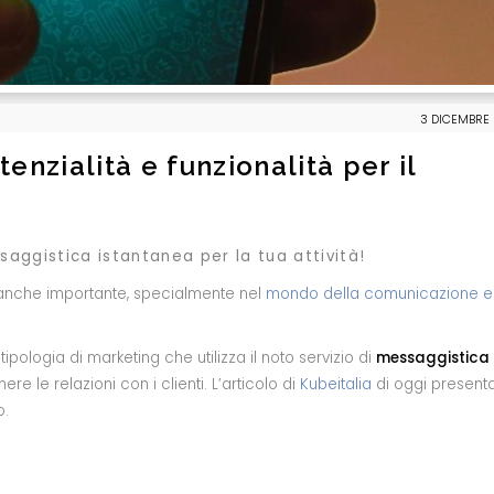
3 DICEMBRE 
nzialità e funzionalità per il
ssaggistica istantanea per la tua attività!
è anche importante, specialmente nel
mondo della comunicazione e
pologia di marketing che utilizza il noto servizio di
messaggistica
le relazioni con i clienti. L’articolo di
Kubeitalia
di oggi present
o.