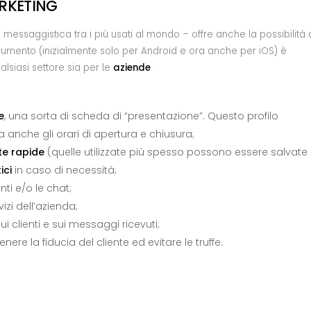
ARKETING
 messaggistica tra i più usati al mondo – offre anche la possibilità 
strumento (inizialmente solo per Android e ora anche per iOS) è
alsiasi settore sia per le
aziende
.
e
, una sorta di scheda di “presentazione”. Questo profilo
ma anche gli orari di apertura e chiusura;
te rapide
(quelle utilizzate più spesso possono essere salvate
ici
in caso di necessità;
nti e/o le chat;
vizi dell’azienda;
 clienti e sui messaggi ricevuti;
nere la fiducia del cliente ed evitare le truffe.