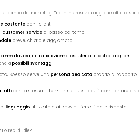
el campo del marketing. Tra i numerosi vantaggi che offre ci sono
 e costante
con i clienti;
di
customer service
al passo coi tempi;
ndale
breve, chiaro e aggiornato.
ti
meno lavoro
,
comunicazione
e
assistenza clienti più rapide
.
ione a
possibili svantaggi
:
zzato. Spesso serve una
persona dedicata
proprio al rapporto
 tutti
con la stessa attenzione e questo può comportare disa
 al
linguaggio
utilizzato e ai possibili “errori” delle risposte
 Lo reputi utile?