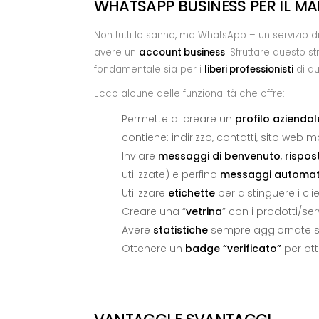
WHATSAPP BUSINESS PER IL M
Non tutti lo sanno, ma WhatsApp – un servizio di
avere un
account business
. Sfruttare questo 
fondamentale sia per i
liberi professionisti
di qu
Ecco alcune delle funzionalità che offre:
Permette di creare un
profilo aziendal
contiene: indirizzo, contatti, sito web 
Inviare
messaggi di benvenuto
,
rispos
utilizzate) e perfino
messaggi automat
Utilizzare
etichette
per distinguere i clie
Creare una “
vetrina
” con i prodotti/ser
Avere
statistiche
sempre aggiornate sui
Ottenere un
badge “verificato”
per otte