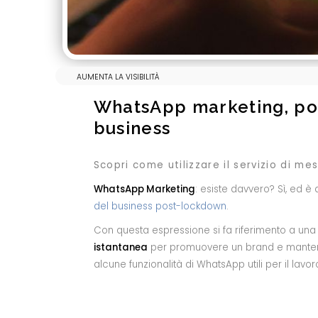
AUMENTA LA VISIBILITÀ
WhatsApp marketing, pote
business
Scopri come utilizzare il servizio di me
WhatsApp Marketing
: esiste davvero? Sì, ed 
del business post-lockdown
.
Con questa espressione si fa riferimento a una ti
istantanea
per promuovere un brand e mantenere 
alcune funzionalità di WhatsApp utili per il lavor